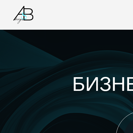
БИЗНЕ
Ан
и 