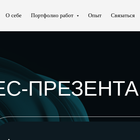
О себе
Портфолио работ
Опыт
Связаться
С-ПРЕЗЕНТАЦИ
имированные презентации для полного захвата 
статичные презентации для переговоров любого 