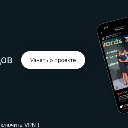
Узнать о проекте
ите VPN )